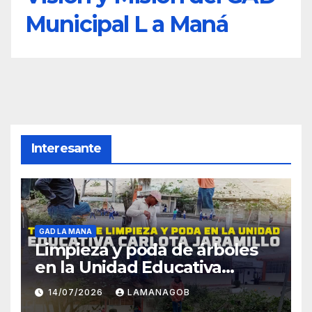
Municipal L a Maná
Interesante
GAD LA MANA
Limpieza y poda de árboles
en la Unidad Educativa
Carlota Jaramillo
14/07/2026
LAMANAGOB