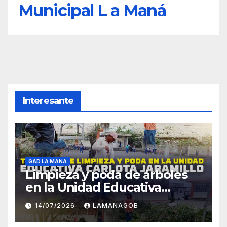
Municipal L a Maná
Interesante
GAD LA MANA
Limpieza y poda de árboles
en la Unidad Educativa
Carlota Jaramillo
14/07/2026
LAMANAGOB