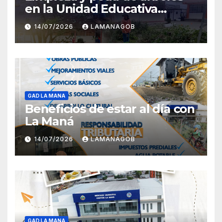
en la Unidad Educativa
Carlota Jaramillo
14/07/2026
LAMANAGOB
GAD LA MANA
Beneficios de estar al día con
La Maná
14/07/2026
LAMANAGOB
GAD LA MANA