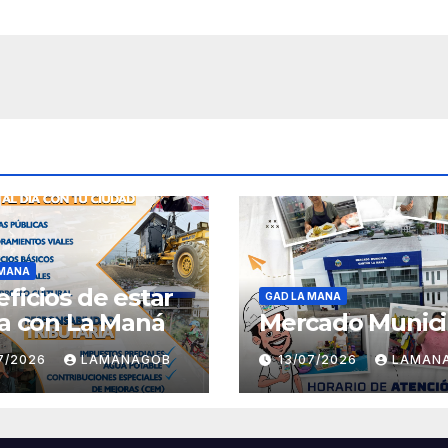
 MANA
ficios de estar
GAD LA MANA
ía con La Maná
Mercado Munici
07/2026
LAMANAGOB
13/07/2026
LAMAN