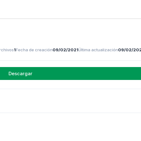
rchivos
1
Fecha de creación
09/02/2021
Última actualización
09/02/20
Descargar