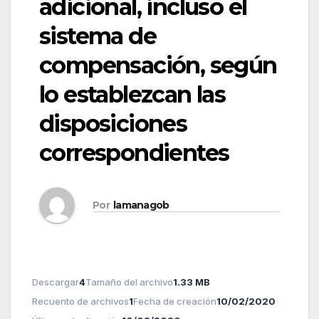
adicional, incluso el
sistema de
compensación, según
lo establezcan las
disposiciones
correspondientes
Por
lamanagob
Descargar
4
Tamaño del archivo
1.33 MB
Recuento de archivos
1
Fecha de creación
10/02/2020