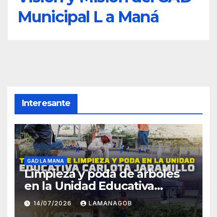
Municipal L a Maná
Interesante
GAD LA MANA
Limpieza y poda de árboles
en la Unidad Educativa
Carlota Jaramillo
14/07/2026
LAMANAGOB