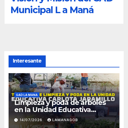
Municipal L a Maná
Interesante
GAD LA MANA
Limpieza y poda de árboles
en la Unidad Educativa
Carlota Jaramillo
14/07/2026
LAMANAGOB