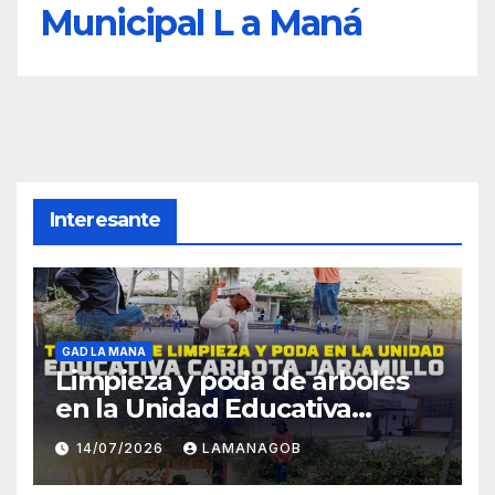
Municipal L a Maná
Interesante
GAD LA MANA
Limpieza y poda de árboles
en la Unidad Educativa
Carlota Jaramillo
14/07/2026
LAMANAGOB