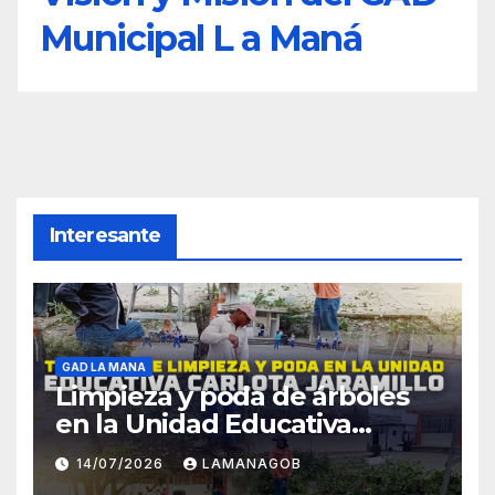
Municipal L a Maná
Interesante
GAD LA MANA
Limpieza y poda de árboles
en la Unidad Educativa
Carlota Jaramillo
14/07/2026
LAMANAGOB