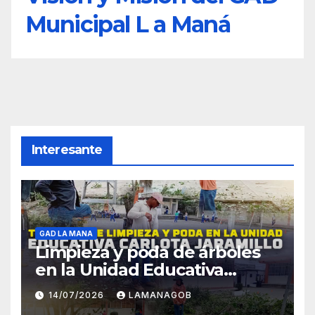
Municipal L a Maná
Interesante
GAD LA MANA
Limpieza y poda de árboles
en la Unidad Educativa
Carlota Jaramillo
14/07/2026
LAMANAGOB