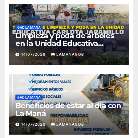
GAD LA MANA
Limpieza y poda de árboles
en la Unidad Educativa
Carlota Jaramillo
14/07/2026
LAMANAGOB
GAD LA MANA
Beneficios de estar al día con
La Maná
14/07/2026
LAMANAGOB