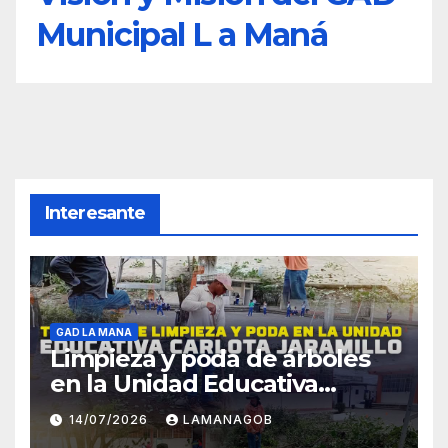
Municipal L a Maná
Interesante
GAD LA MANA
Limpieza y poda de árboles
en la Unidad Educativa
Carlota Jaramillo
14/07/2026
LAMANAGOB