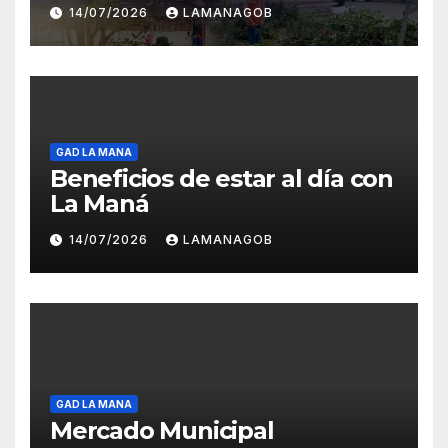
Carlota Jaramillo
14/07/2026
LAMANAGOB
GAD LA MANA
Beneficios de estar al día con
La Maná
14/07/2026
LAMANAGOB
GAD LA MANA
Mercado Municipal