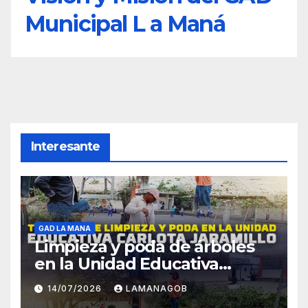
Municipal L a Maná
Interesante
GAD LA MANA
Limpieza y poda de árboles
en la Unidad Educativa
Carlota Jaramillo
14/07/2026
LAMANAGOB