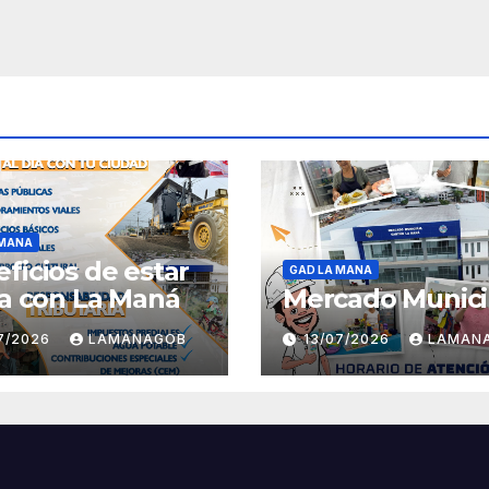
 MANA
ficios de estar
GAD LA MANA
ía con La Maná
Mercado Munici
07/2026
LAMANAGOB
13/07/2026
LAMAN