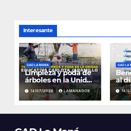
Interesante
GAD LA MANA
GAD LA
Limpieza y poda de
Bene
árboles en la Unidad
al d
Educativa Carlota
14/07/2026
LAMANAGOB
14/
Jaramillo