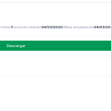
rchivos
1
Fecha de creación
04/03/2020
Última actualización
04/03/20
Descargar