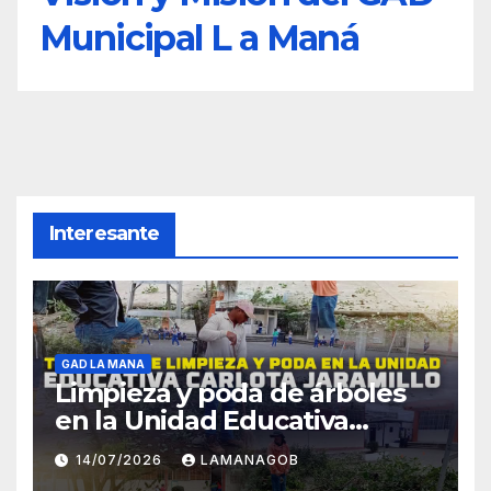
Municipal L a Maná
Interesante
GAD LA MANA
Limpieza y poda de árboles
en la Unidad Educativa
Carlota Jaramillo
14/07/2026
LAMANAGOB