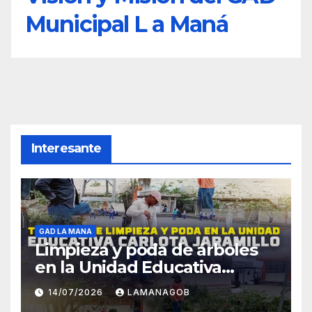
Municipal L a Maná
Interesante
GAD LA MANA
Limpieza y poda de árboles
en la Unidad Educativa
Carlota Jaramillo
14/07/2026
LAMANAGOB