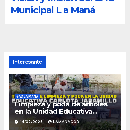
Municipal L a Maná
Interesante
GAD LA MANA
Limpieza y poda de árboles
en la Unidad Educativa
Carlota Jaramillo
14/07/2026
LAMANAGOB