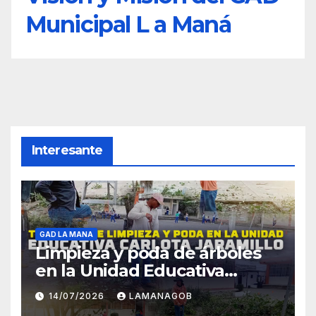
Municipal L a Maná
Interesante
GAD LA MANA
Limpieza y poda de árboles
en la Unidad Educativa
Carlota Jaramillo
14/07/2026
LAMANAGOB