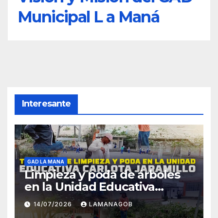
Municipal L a Maná
Interesante
GAD LA MANA
Limpieza y poda de árboles
en la Unidad Educativa
Carlota Jaramillo
14/07/2026
LAMANAGOB