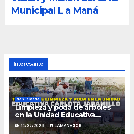
Municipal L a Maná
Interesante
GAD LA MANA
Limpieza y poda de árboles
en la Unidad Educativa
Carlota Jaramillo
14/07/2026
LAMANAGOB