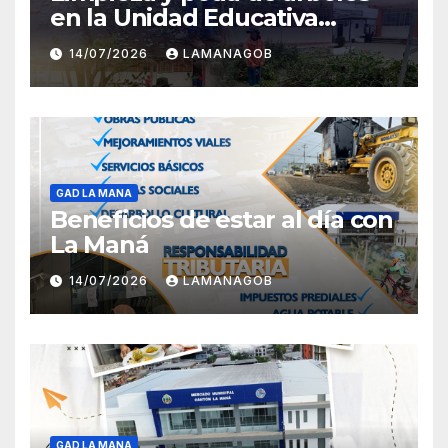
en la Unidad Educativa
Carlota Jaramillo
14/07/2026
LAMANAGOB
GAD LA MANA
Beneficios de estar al día con
La Maná
14/07/2026
LAMANAGOB
GAD LA MANA