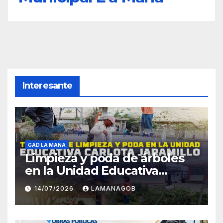
Interesante
GAD LA MANA
Limpieza y poda de árboles
en la Unidad Educativa
Carlota Jaramillo
14/07/2026
LAMANAGOB