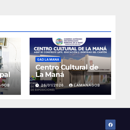
GAD LA MANA
Centro Cultural de
pal
La Maná
AGOB
26/01/2026
LAMANAGOB