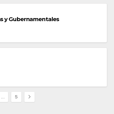
nas y Gubernamentales
…
5