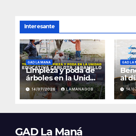
Interesante
GAD LA MANA
GAD LA
Limpieza y poda de
Bene
árboles en la Unidad
al d
Educativa Carlota
14/07/2026
LAMANAGOB
14/
Jaramillo
GAD La Maná