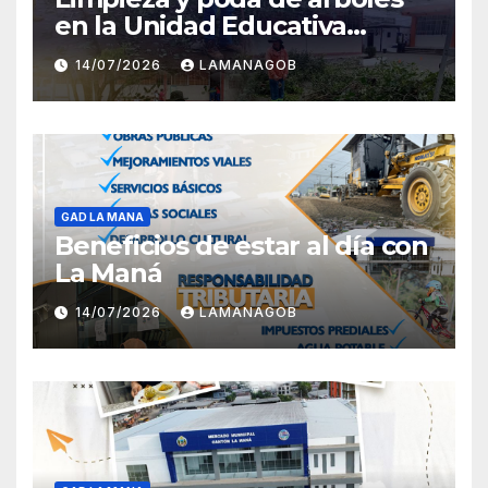
en la Unidad Educativa
Carlota Jaramillo
14/07/2026
LAMANAGOB
GAD LA MANA
Beneficios de estar al día con
La Maná
14/07/2026
LAMANAGOB