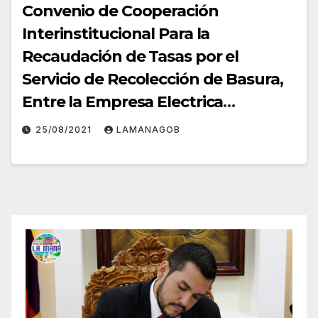
Convenio de Cooperación
Interinstitucional Para la
Recaudación de Tasas por el
Servicio de Recolección de Basura,
Entre la Empresa Electrica
Provincial Cotopaxi S.A. ELEPCOSA
25/08/2021
LAMANAGOB
y el Gobierno Autónomo
Descentralizado del Cantón La
Maná