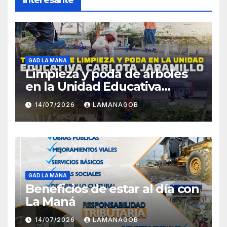
GAD LA MANA
Limpieza y poda de árboles
en la Unidad Educativa
Carlota Jaramillo
14/07/2026
LAMANAGOB
GAD LA MANA
Beneficios de estar al día con
La Maná
14/07/2026
LAMANAGOB