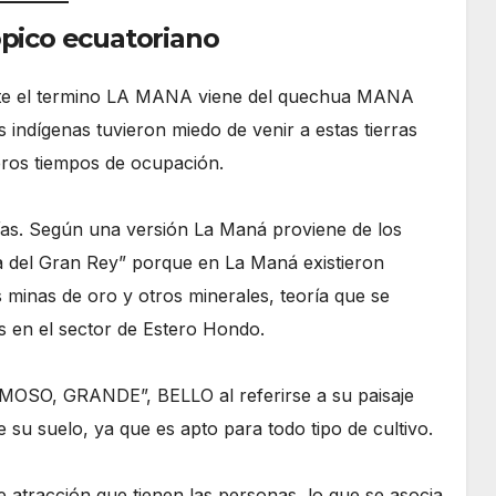
ópico ecuatoriano
ente el termino LA MANA viene del quechua MANA
 indígenas tuvieron miedo de venir a estas tierras
eros tiempos de ocupación.
orías. Según una versión La Maná proviene de los
 del Gran Rey” porque en La Maná existieron
s minas de oro y otros minerales, teoría que se
s en el sector de Estero Hondo.
MOSO, GRANDE”, BELLO al referirse a su paisaje
de su suelo, ya que es apto para todo tipo de cultivo.
de atracción que tienen las personas, lo que se asocia