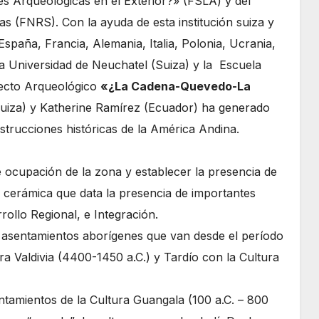
es Arqueológicas en el Exterior?» (FSLA) y del
as (FNRS). Con la ayuda de esta institución suiza y
España, Francia, Alemania, Italia, Polonia, Ucrania,
la Universidad de Neuchatel (Suiza) y la Escuela
oyecto Arqueológico
«¿La Cadena-Quevedo-La
(Suiza) y Katherine Ramírez (Ecuador) ha generado
trucciones históricas de la América Andina.
e ocupación de la zona y establecer la presencia de
on cerámica que data la presencia de importantes
ollo Regional, e Integración.
y asentamientos aborígenes que van desde el período
a Valdivia (4400-1450 a.C.) y Tardío con la Cultura
tamientos de la Cultura Guangala (100 a.C. – 800