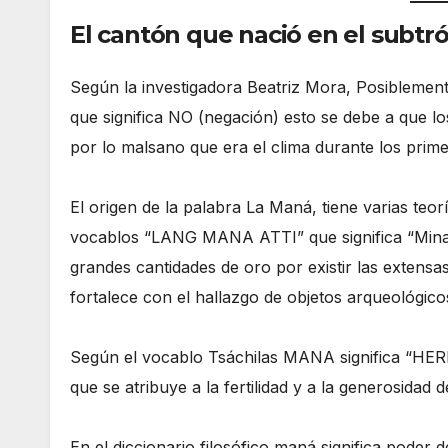
El cantón que nació en el subtr
Según la investigadora Beatriz Mora, Posiblem
que significa NO (negación) esto se debe a que los
por lo malsano que era el clima durante los prim
El origen de la palabra La Maná, tiene varias te
vocablos “LANG MANA ATTI” que significa “Mina
grandes cantidades de oro por existir las extensa
fortalece con el hallazgo de objetos arqueológico
Según el vocablo Tsáchilas MANA significa “HER
que se atribuye a la fertilidad y a la generosidad 
En el diccionario filosófico maná significa poder 