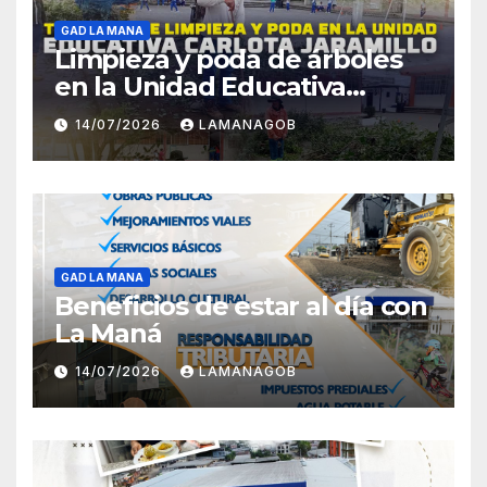
GAD LA MANA
Limpieza y poda de árboles
en la Unidad Educativa
Carlota Jaramillo
14/07/2026
LAMANAGOB
GAD LA MANA
Beneficios de estar al día con
La Maná
14/07/2026
LAMANAGOB