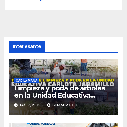
Interesante
GAD LA MANA
Limpieza y poda de árboles
en la Unidad Educativa
Carlota Jaramillo
14/07/2026
LAMANAGOB