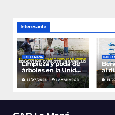
Interesante
GAD LA MANA
GAD LA
Limpieza y poda de
Bene
árboles en la Unidad
al d
Educativa Carlota
14/07/2026
LAMANAGOB
14/
Jaramillo