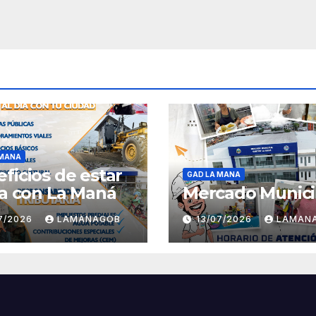
 MANA
ficios de estar
GAD LA MANA
ía con La Maná
Mercado Munici
07/2026
LAMANAGOB
13/07/2026
LAMAN