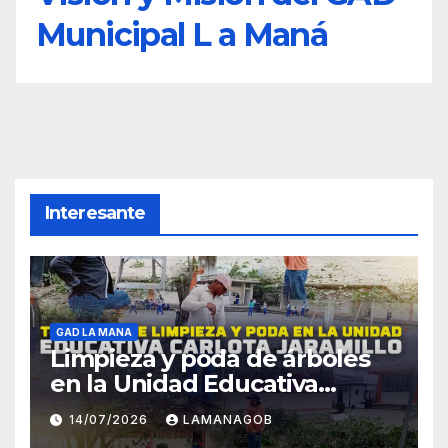
Municipal L a Maná
Interesante
GAD LA MANA
Limpieza y poda de árboles
en la Unidad Educativa
Carlota Jaramillo
14/07/2026
LAMANAGOB